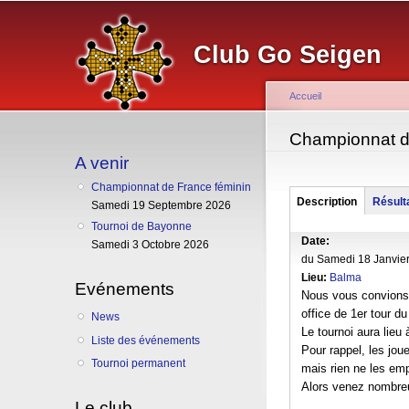
Club Go Seigen
Accueil
Vous êtes ici
Championnat d
A venir
Championnat de France féminin
Groupe
Description
(onglet
Résult
Samedi 19 Septembre 2026
actif)
Tournoi de Bayonne
Date:
Samedi 3 Octobre 2026
du
Samedi 18 Janvier
Lieu:
Balma
Evénements
Nous vous convions 
office de 1er tour d
News
Le tournoi aura lieu
Liste des événements
Pour rappel, les joue
Tournoi permanent
mais rien ne les emp
Alors venez nombre
Le club