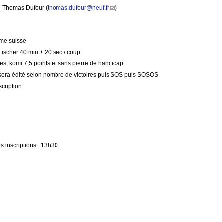
de Thomas Dufour (
thomas.dufour@neuf.fr
(link sends e-mail)
)
ème suisse
Fischer 40 min + 20 sec / coup
es, komi 7,5 points et sans pierre de handicap
sera édité selon nombre de victoires puis SOS puis SOSOS
scription
s inscriptions : 13h30