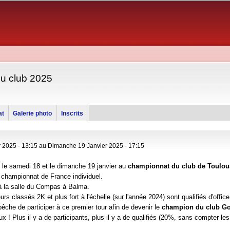
Aller au
contenu
principal
u club 2025
at
Galerie photo
Inscrits
 2025 - 13:15
au
Dimanche 19 Janvier 2025 - 17:15
le samedi 18 et le dimanche 19 janvier au
championnat du club de Toulou
u championnat de France individuel.
 à la salle du Compas à Balma.
urs classés 2K et plus fort à l'échelle (sur l'année 2024) sont qualifiés d'offic
êche de participer à ce premier tour afin de devenir le
champion du club Go
ux ! P
lus il y a de participants, plus il y a de qualifiés (20%, sans compter les 