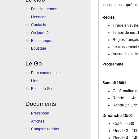
Inscriptions auprès 
Fonctionnement
Licences
Règles
Contacts
Tirage en syst
Temps de jeu : 
Où jouer ?
Règles français
Bibliothèque
Le classement 
Boutique
Aucun frais d'in
Le Go
Programme
Pour commencer
Liens
Samedi 18/01
Ecole de Go
Confirmation de
Ronde 1 : 14h
Documents
Ronde 2 : 17h
Pressbook
Dimanche 19/01
Affiches
Café : 9h30
Comptes rendus
Ronde 3 : 10h
Ronde 4 : 14h