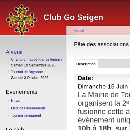
Al
co
Club Go Seigen
pr
Accueil
Vous êtes ici
Fête des associations
A venir
Championnat de France féminin
Groupe
Description
(onglet
Samedi 19 Septembre 2026
actif)
Tournoi de Bayonne
Date:
Samedi 3 Octobre 2026
Dimanche 15 Juin 
Evénements
La Mairie de Tou
News
organisent la 2ᵉ
Liste des événements
fusionne cette 
Tournoi permanent
événement uniqu
10h à 18h, sur 
Le club