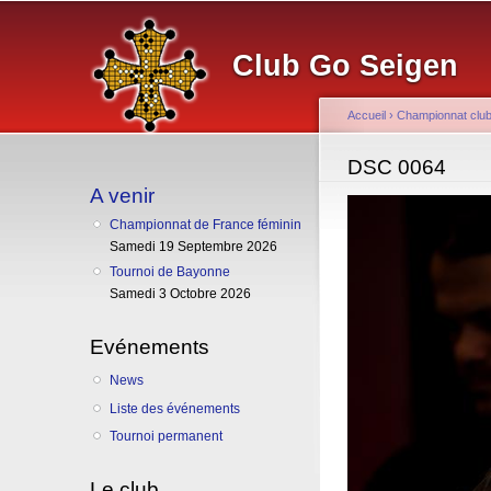
Club Go Seigen
Accueil
›
Championnat clu
Vous êtes ici
DSC 0064
A venir
Championnat de France féminin
Samedi 19 Septembre 2026
Tournoi de Bayonne
Samedi 3 Octobre 2026
Evénements
News
Liste des événements
Tournoi permanent
Le club