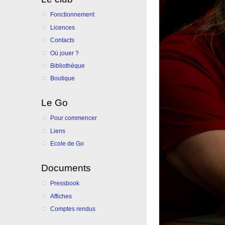
Fonctionnement
Licences
Contacts
Où jouer ?
Bibliothèque
Boutique
Le Go
Pour commencer
Liens
Ecole de Go
Documents
Pressbook
Affiches
Comptes rendus