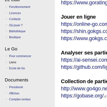
https://www.goratin
Fonctionnement
Licences
Jouer en ligne
Contacts
https://online-go.co
Où jouer ?
https://shin.gokgs.
Bibliothèque
https://www.gokgs.
Boutique
Le Go
Analyser ses parti
Pour commencer
https://ai-sensei.co
Liens
https://github.com/l
Ecole de Go
Documents
Collection de parti
Pressbook
http://www.go4go.ne
Affiches
https://gobase.org/
(l
Comptes rendus