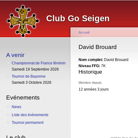
Al
co
Club Go Seigen
pr
Accueil
Vous êtes ici
David Brouard
A venir
Nom complet:
David Brouard
Championnat de France féminin
Niveau FFG:
7K
Samedi 19 Septembre 2026
Historique
Tournoi de Bayonne
Samedi 3 Octobre 2026
Membre depuis
12 années 3 jours
Evénements
News
Liste des événements
Tournoi permanent
Le club