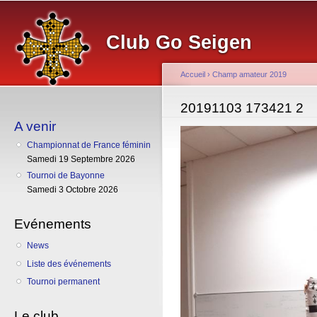
Al
co
Club Go Seigen
pr
Accueil
›
Champ amateur 2019
Vous êtes ici
20191103 173421 2
A venir
Championnat de France féminin
Samedi 19 Septembre 2026
Tournoi de Bayonne
Samedi 3 Octobre 2026
Evénements
News
Liste des événements
Tournoi permanent
Le club