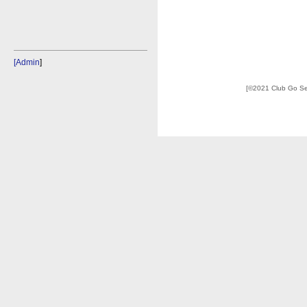
[Admin
]
[©2021 Club Go S