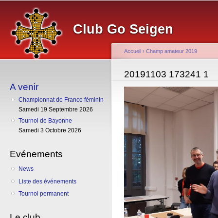
Al
co
Club Go Seigen
pr
Accueil
›
Champ amateur 2019
Vous êtes ici
20191103 173241 1
A venir
Championnat de France féminin
Samedi 19 Septembre 2026
Tournoi de Bayonne
Samedi 3 Octobre 2026
Evénements
News
Liste des événements
Tournoi permanent
Le club