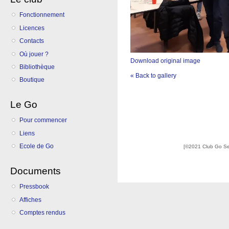
Fonctionnement
Licences
Contacts
Où jouer ?
Download original image
Bibliothèque
« Back to gallery
Boutique
Le Go
Pour commencer
Liens
Ecole de Go
[©2021 Club Go S
Documents
Pressbook
Affiches
Comptes rendus