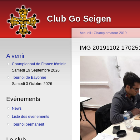
Al
co
Club Go Seigen
pr
Accueil
›
Champ amateur 2019
Vous êtes ici
IMG 20191102 17025
A venir
Championnat de France féminin
Samedi 19 Septembre 2026
Tournoi de Bayonne
Samedi 3 Octobre 2026
Evénements
News
Liste des événements
Tournoi permanent
Le club