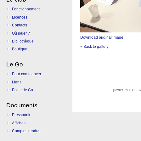
Fonctionnement
Licences
Contacts
Où jouer ?
Download original image
Bibliothèque
« Back to gallery
Boutique
Le Go
Pour commencer
Liens
Ecole de Go
[©2021 Club Go S
Documents
Pressbook
Affiches
Comptes rendus