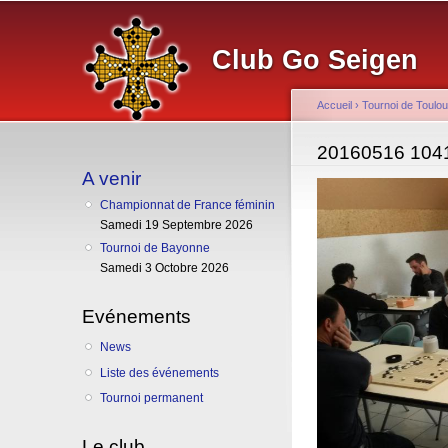
Club Go Seigen
Accueil
›
Tournoi de Toulo
Vous êtes ici
20160516 104
A venir
Championnat de France féminin
Samedi 19 Septembre 2026
Tournoi de Bayonne
Samedi 3 Octobre 2026
Evénements
News
Liste des événements
Tournoi permanent
Le club