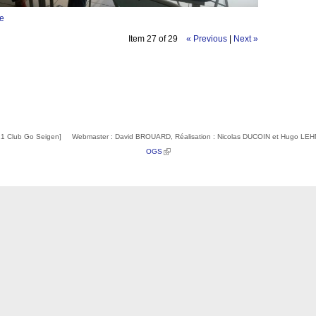
ge
Item 27 of 29
« Previous
|
Next »
1 Club Go Seigen] Webmaster : David BROUARD, Réalisation : Nicolas DUCOIN et Hugo L
(link is external)
OGS