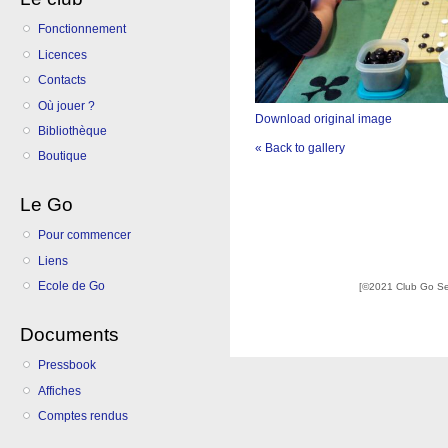
Fonctionnement
Licences
Contacts
Où jouer ?
Download original image
Bibliothèque
« Back to gallery
Boutique
Le Go
Pour commencer
Liens
Ecole de Go
[©2021 Club Go S
Documents
Pressbook
Affiches
Comptes rendus