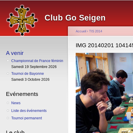
Al
co
Club Go Seigen
pr
Accueil
›
TIS 2014
Vous êtes ici
IMG 20140201 10414
A venir
Championnat de France féminin
Samedi 19 Septembre 2026
Tournoi de Bayonne
Samedi 3 Octobre 2026
Evénements
News
Liste des événements
Tournoi permanent
Le club