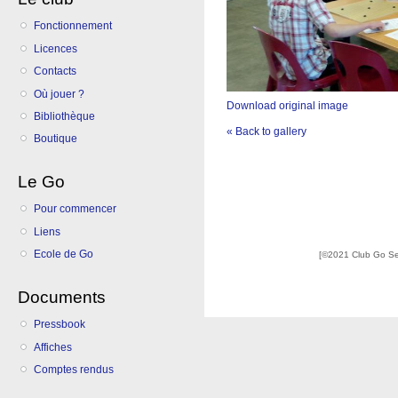
Fonctionnement
Licences
Contacts
Où jouer ?
Download original image
Bibliothèque
« Back to gallery
Boutique
Le Go
Pour commencer
Liens
Ecole de Go
[©2021 Club Go S
Documents
Pressbook
Affiches
Comptes rendus