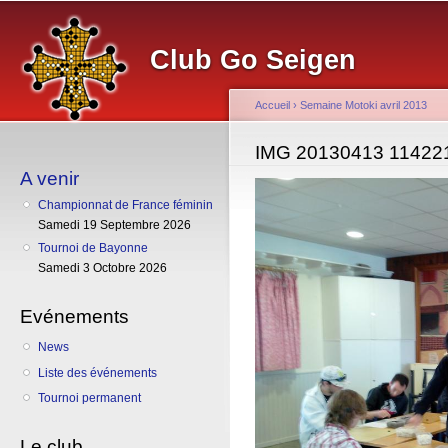
Al
co
Club Go Seigen
pr
Accueil
›
Semaine Motoki avril 2013
Vous êtes ici
IMG 20130413 11422
A venir
Championnat de France féminin
Samedi 19 Septembre 2026
Tournoi de Bayonne
Samedi 3 Octobre 2026
Evénements
News
Liste des événements
Tournoi permanent
Le club