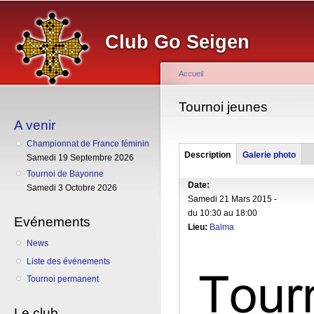
Al
co
Club Go Seigen
pr
Accueil
Vous êtes ici
Tournoi jeunes
A venir
Championnat de France féminin
Groupe
Description
(onglet
Galerie photo
Samedi 19 Septembre 2026
actif)
Tournoi de Bayonne
Date:
Samedi 3 Octobre 2026
Samedi 21 Mars 2015 -
du
10:30
au
18:00
Evénements
Lieu:
Balma
News
Liste des événements
Tournoi permanent
Le club