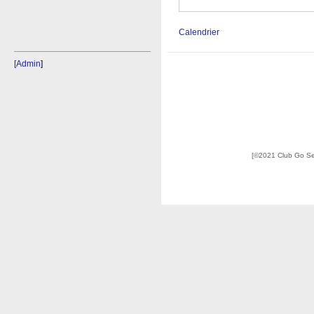
Calendrier
[Admin
]
[©2021 Club Go S