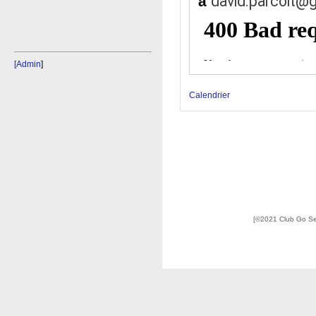
david.parcoit@
à
[Admin
]
Calendrier
[©2021 Club Go S