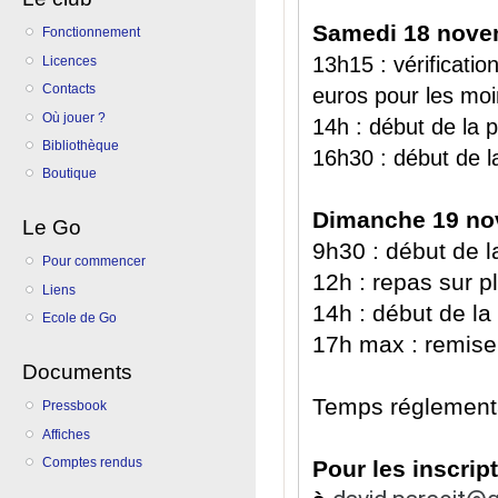
Samedi 18 nove
Fonctionnement
13h15 : vérificatio
Licences
Contacts
euros pour les moi
Où jouer ?
14h : début de la 
Bibliothèque
16h30 : début de 
Boutique
Dimanche 19 n
Le Go
9h30 : début de l
Pour commencer
12h : repas sur p
Liens
14h : début de l
Ecole de Go
17h max : remise
Documents
Temps réglementa
Pressbook
Affiches
Comptes rendus
Pour les inscrip