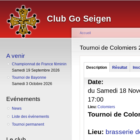
Al
co
Club Go Seigen
pr
Accueil
Vous êtes ici
Tournoi de Colomiers
A venir
Championnat de France féminin
Groupe
Description
(onglet
Résultat
Insc
Samedi 19 Septembre 2026
actif)
Tournoi de Bayonne
Date:
Samedi 3 Octobre 2026
du
Samedi 18 Nov
Evénements
17:00
Lieu:
Colomiers
News
Tournoi de Colo
Liste des événements
Tournoi permanent
Lieu:
brasserie d
Le club