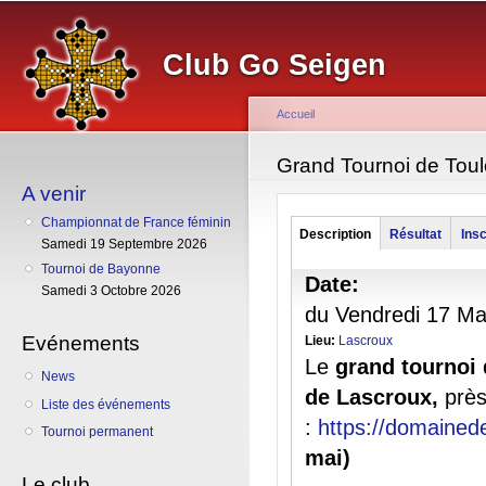
Al
co
Club Go Seigen
pr
Accueil
Vous êtes ici
Grand Tournoi de Tou
A venir
Championnat de France féminin
Groupe
Description
(onglet
Résultat
Insc
Samedi 19 Septembre 2026
actif)
Tournoi de Bayonne
Date:
Samedi 3 Octobre 2026
du
Vendredi 17 Ma
Evénements
Lieu:
Lascroux
Le
grand tournoi
News
de Lascroux,
prè
Liste des événements
:
https://domainede
Tournoi permanent
mai)
Le club