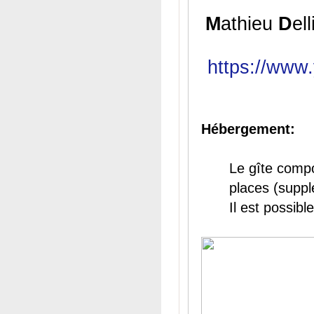
M
athieu
D
ell
https://ww
Hébergement:
Le gîte compo
places (suppl
Il est possib
(link is external)