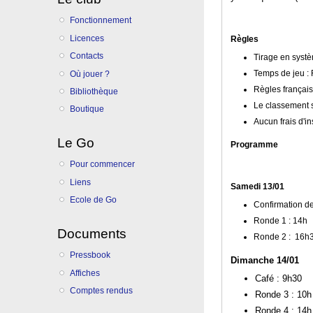
Fonctionnement
Licences
Règles
Contacts
Tirage en syst
Temps de jeu : 
Où jouer ?
Règles français
Bibliothèque
Le classement 
Boutique
Aucun frais d'in
Le Go
Programme
Pour commencer
Liens
Samedi 13/01
Ecole de Go
Confirmation de
Ronde 1 : 14h
Documents
Ronde 2 : 16h
Pressbook
Dimanche 14/01
Affiches
Café : 9h30
Comptes rendus
Ronde 3 : 10h
Ronde 4 : 14h