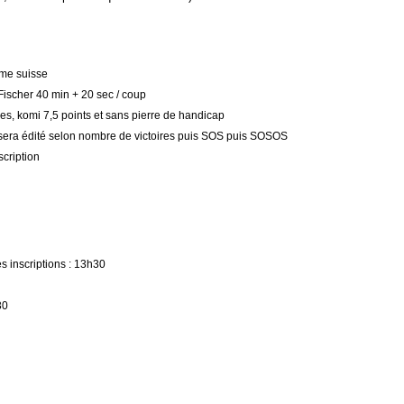
ème suisse
Fischer 40 min + 20 sec / coup
es, komi 7,5 points et sans pierre de handicap
sera édité selon nombre de victoires puis SOS puis SOSOS
scription
s inscriptions : 13h30
30