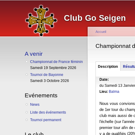
Club Go Seigen
Accueil
Vous êtes ici
Championnat d
A venir
Championnat de France féminin
Groupe
Description
(onglet
Résult
Samedi 19 Septembre 2026
actif)
Tournoi de Bayonne
Date:
Samedi 3 Octobre 2026
du
Samedi 13 Janvier
Lieu:
Balma
Evénements
Nous vous convions l
News
de 1er tour du champ
Liste des événements
club mais aussi de d
Tournoi permanent
l'échelle (sur l'anné
premier tour afin d
Le club
y a de qualifiés (20%