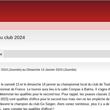
Aller au
contenu
principal
u club 2024
at
 2024 (Journée)
au
Dimanche 14 Janvier 2024 (Journée)
e samedi 13 et le dimanche 14 janvier au championnat local du club de Toulou
ionnat de France. Le tournoi aura lieu à la salle Compas à Balma. Il s'agira d
éterminer les qualifiés pour le second tour. Pour rappel, les joueurs classés 2
e 2023) sont qualifiés d'office pour le second tour mais rien ne les empêche de
e devenir le champion du club Go Seigen. Alors venez nombreux,
plus il y a de
, sans compter les qualifiés d'office) !