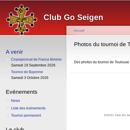
Al
co
Club Go Seigen
pr
Accueil
Vous êtes ici
Photos du tournoi de 
A venir
Championnat de France féminin
Des photos du tournoi de Toulouse 
Samedi 19 Septembre 2026
Tournoi de Bayonne
Samedi 3 Octobre 2026
Evénements
News
Liste des événements
[©2021 Club Go S
Tournoi permanent
Le club