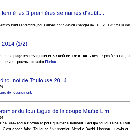
 fermé les 3 premières semaines d’août....
4
vement courant septembre, nous allons donc devoir changer de lieu. Plus d'infos là d
 2014 (1/2)
4
Toulouse plage les
19/20 juillet et 2/3 août de 13h à 18h
. N'hésitez pas à nous rejoi
aider vous pouvez contacter
Florian
.
d tounoi de Toulouse 2014
014
age de l'événement.
premier du tour Ligue de la coupe Maître Lim
014
té ce weekend à Bordeaux pour qualifier à nouveau l’équipe toulousaine au tour 
. C'est chose faite, Toulouse finit premier! Merci à David, Haohan, Ludwig et