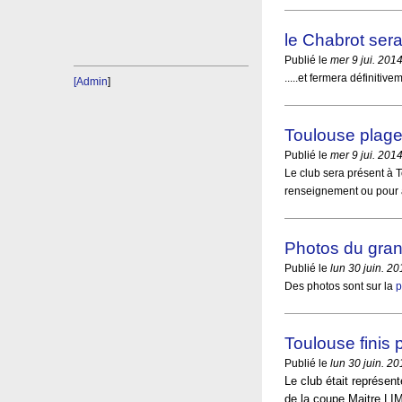
le Chabrot sera
Publié le
mer 9 jui. 201
.....et fermera définiti
[Admin
]
Toulouse plage
Publié le
mer 9 jui. 201
Le club sera présent à 
renseignement ou pour 
Photos du gran
Publié le
lun 30 juin. 2
Des photos sont sur la
p
Toulouse finis 
Publié le
lun 30 juin. 2
Le club était représen
de la coupe Maitre LIM