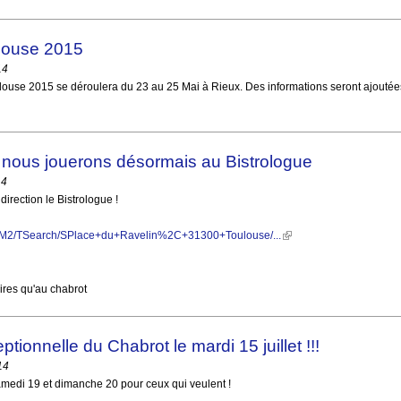
louse 2015
14
louse 2015 se déroulera du 23 au 25 Mai à Rieux. Des informations seront ajoutées
 nous jouerons désormais au Bistrologue
14
 direction le Bistrologue !
11/M2/TSearch/SPlace+du+Ravelin%2C+31300+Toulouse/...
(link is external)
res qu'au chabrot
tionnelle du Chabrot le mardi 15 juillet !!!
14
medi 19 et dimanche 20 pour ceux qui veulent !