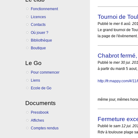
Fonctionnement
Tournoi de Tou
Licences
Publié le
mer 6 aoû. 20
Contacts
Le grand tournoi de Tou
Où jouer ?
la page de l'évènement.
Bibliothèque
Boutique
Chabrot fermé,
Le Go
Publié le
mer 30 jui. 20
à partir du mardi 5 aout,
Pour commencer
Liens
http://fr.mappy.com/#/
Ecole de Go
même jour, mêmes horai
Documents
Pressbook
Fermeture excep
Affiches
Publié le
sam 12 jui. 20
Comptes rendus
Rdv à toulouse plage sa