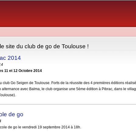
Aller au
contenu
principal
e site du club de go de Toulouse !
rac 2014
14
s 11 et 12 Octobre 2014
du club Go Seigen de Toulouse. Forts de la réussite des 4 premières éditions réali
n alternance avec Balma, le club organise une 5ème édition à Pibrac, dans le villa
Toulouse).
ole de go
4
école de go le vendredi 19 septembre 2014 à 18h.