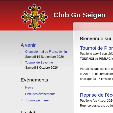
Club Go Seigen
Bienvenue sur l
A venir
Tournoi de Pib
Championnat de France féminin
Publié le
sam 6 sep. 20
Samedi 19 Septembre 2026
TOURNOI de PIBRAC le
Tournoi de Bayonne
Samedi 3 Octobre 2026
Pibrac est une section 
et 2012, et désormais e
Evénements
basilique (à 15 kms de 
News
Reprise de l'éc
Liste des événements
Tournoi permanent
Publié le
jeu 4 sep. 201
Reprise des cours de l'
Le club